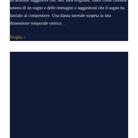
da armonie suggestive che, nell’idea originale, nasce come colonna
sonora di un sogno e delle immagini e suggestioni che il sogno ha
lasciato al compositore. Una danza surreale sospesa in una
dimensione temporale onirica…
Sfoglia »