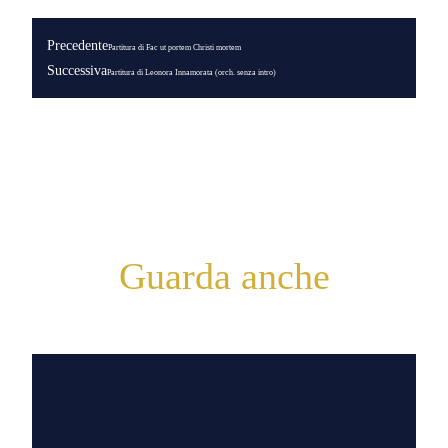
Precedente
Partitura di Fac ut portem Christi mortem
Successiva
Partitura di Leonora Innamorata (orch. senza intro)
Guarda anche